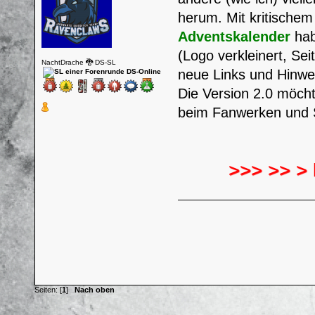
herum. Mit kritischem
Adventskalender
hab
(Logo verkleinert, Sei
NachtDrache 🐉 DS-SL
neue Links und Hinwe
Die Version 2.0 möcht
beim Fanwerken und 
>>> >> >
Seiten: [
1
]
Nach oben