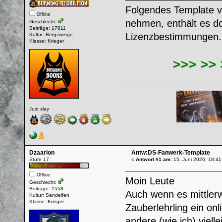
Folgendes Template v
Offline
nehmen, enthält es d
Geschlecht:
Beiträge: 17811
Lizenzbestimmungen.
Kultur: Bergzwerge
Klasse: Krieger
>>> >>
Just slay
Dzaarion
Antw:DS-Fanwerk-Template
Stufe 17
«
Antwort #1 am:
15. Juni 2026, 18:41
Offline
Moin Leute
Geschlecht:
Beiträge: 1558
Auch wenn es mittler
Kultur: Sandelfen
Klasse: Krieger
Zauberlehrling ein onl
andere (wie ich) viel