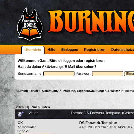
Hilfe
Einloggen
Registrieren
Datenschutz
Übersicht
Willkommen
Gast
. Bitte
einloggen
oder
registrieren
.
Hast du deine
Aktivierungs E-Mail
übersehen?
Benutzername:
Passwort:
Burning Forum
>
Community
>
Projekte, Eigenentwicklungen & Welten
>
Thema
Seiten: [
1
]
Nach unten
Autor
Thema: DS-Fanwerk-Template (Gelese
CK
DS-Fanwerk-Template
Administrator
«
am:
29. Dezember 2019, 14:24:00 »
Stufe 20