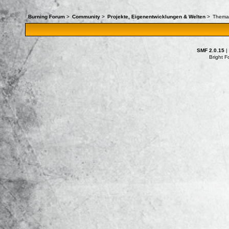
Burning Forum
>
Community
>
Projekte, Eigenentwicklungen & Welten
>
Thema
SMF 2.0.15
|
Bright 