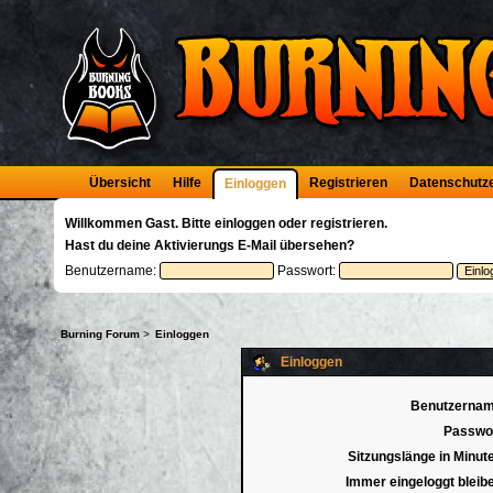
Übersicht
Hilfe
Registrieren
Datenschutz
Einloggen
Willkommen
Gast
. Bitte
einloggen
oder
registrieren
.
Hast du deine
Aktivierungs E-Mail
übersehen?
Benutzername:
Passwort:
Burning Forum
>
Einloggen
Einloggen
Benutzernam
Passwor
Sitzungslänge in Minut
Immer eingeloggt bleib