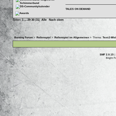
TALES ON DEMAND
Seiten:
1
...
29
30
[
31
]
Alle
Nach oben
Burning Forum
>
Rollenspiel
>
Rollenspiel im Allgemeinen
>
Thema:
Text-2-Wis
SMF 2.0.15
|
Bright 