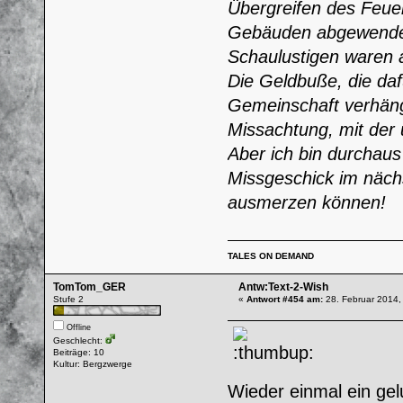
Übergreifen des Feue
Gebäuden abgewendet
Schaulustigen waren a
Die Geldbuße, die da
Gemeinschaft verhängt
Missachtung, mit der 
Aber ich bin durchaus 
Missgeschick im näch
ausmerzen können!
TALES ON DEMAND
TomTom_GER
Antw:Text-2-Wish
Stufe 2
«
Antwort #454 am:
28. Februar 2014,
Offline
Geschlecht:
Beiträge: 10
Kultur: Bergzwerge
Wieder einmal ein g