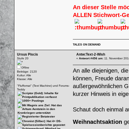
An dieser Stelle mö
ALLEN Stichwort-G
TALES ON DEMAND
Ursus Piscis
Antw:Text-2-Wish
Stufe 20
«
Antwort #456 am:
11. November 2014
Offline
An alle diejenigen, di
Beiträge: 2120
Kultur: Alle
können, Freude daran 
Klasse: Alle
außergewöhnlichen Ges
"Fluffomat" (Text Machine) und Forums-
Teddy
kurzer Hinweis in eig
Schaut doch einmal au
Weihnachtsaktion
ge