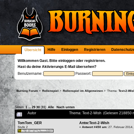
Hilfe
Einloggen
Registrieren
Datenschutz
Übersicht
Willkommen
Gast
. Bitte
einloggen
oder
registrieren
.
Hast du deine
Aktivierungs E-Mail
übersehen?
Benutzername:
Passwort:
Burning Forum
>
Rollenspiel
>
Rollenspiel im Allgemeinen
>
Thema:
Text-2-Wis
Seiten:
1
...
29
30
[
31
]
Alle
Nach unten
Autor
Thema: Text-2-Wish (Gelesen 218850 
TomTom_GER
Antw:Text-2-Wish
Stufe 2
«
Antwort #450 am:
27. Februar 2014,