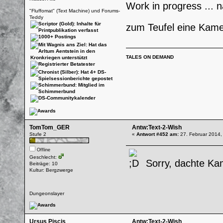
Work in progress ... 
"Fluffomat" (Text Machine) und Forums-
Teddy
zum Teufel eine Kame
TALES ON DEMAND
TomTom_GER
Antw:Text-2-Wish
Stufe 2
«
Antwort #452 am:
27. Februar 2014,
Offline
Geschlecht:
Sorry, dachte Ka
Beiträge: 10
Kultur: Bergzwerge
Dungeonslayer
Ursus Piscis
Antw:Text-2-Wish