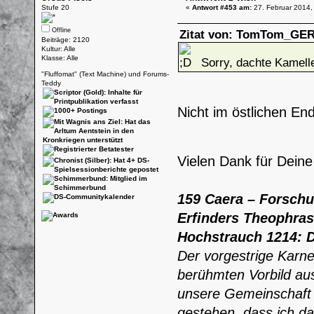
Stufe 20
«
Antwort #453 am:
27. Februar 2014,
Offline
Zitat von: TomTom_GER 
Beiträge: 2120
Kultur: Alle
Klasse: Alle
Sorry, dachte Kamell
"Fluffomat" (Text Machine) und Forums-
Teddy
Nicht im östlichen E
Vielen Dank für Dein
159 Caera – Forsch
Erfinders Theophras
Hochstrauch 1214: D
Der vorgestrige Karn
berühmten Vorbild aus
unsere Gemeinschaft i
gestehen, dass ich da