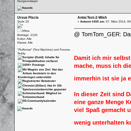
Dungeonslayer
Ursus Piscis
Antw:Text-2-Wish
Stufe 20
«
Antwort #455 am:
07. März 2014, 09
Offline
@ TomTom_GER: Dank
Beiträge: 2120
Kultur: Alle
Klasse: Alle
"Fluffomat" (Text Machine) und Forums-
Teddy
Damit ich mir selbs
mache, muss ich die
immerhin ist sie ja 
In dieser Zeit sind 
eine ganze Menge Ku
viel Spaß gemacht u
wenig unterhalten 