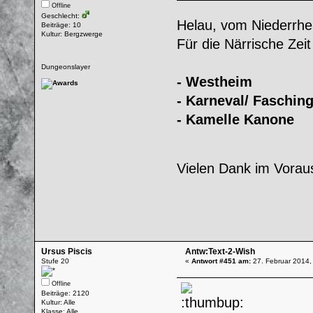
Offline
Geschlecht:
Helau, vom Niederrh
Beiträge: 10
Kultur: Bergzwerge
Für die Närrische Zei
Dungeonslayer
- Westheim
- Karneval/ Faschin
- Kamelle Kanone
Vielen Dank im Vora
Ursus Piscis
Antw:Text-2-Wish
Stufe 20
«
Antwort #451 am:
27. Februar 2014,
Offline
Beiträge: 2120
Kultur: Alle
Klasse: Alle