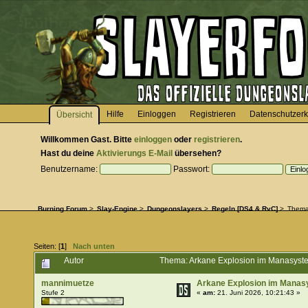
Hilfe
Einloggen
Registrieren
Datenschutzerk
Übersicht
Willkommen
Gast
. Bitte
einloggen
oder
registrieren
.
Hast du deine
Aktivierungs E-Mail
übersehen?
Benutzername:
Passwort:
Burning Forum
>
Slay-Engine
>
Dungeonslayers
>
Regeln [DS4 & RvC]
>
Them
Seiten: [
1
]
Nach unten
Autor
Thema: Arkane Explosion im Manasyst
mannimuetze
Arkane Explosion im Mana
Stufe 2
«
am:
21. Juni 2026, 10:21:43 »