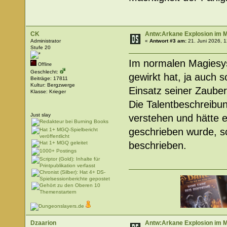
CK
Antw:Arkane Explosion im
Administrator
«
Antwort #3 am:
21. Juni 2026, 1
Stufe 20
Im normalen Magiesys
Offline
Geschlecht:
gewirkt hat, ja auch s
Beiträge: 17811
Kultur: Bergzwerge
Einsatz seiner Zauber
Klasse: Krieger
Die Talentbeschreibung
Just slay
verstehen und hätte e
geschrieben wurde, s
beschrieben.
Dzaarion
Antw:Arkane Explosion im