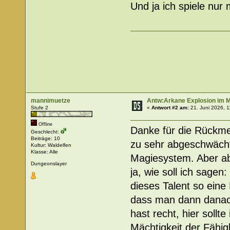
Und ja ich spiele nu
mannimuetze
Antw:Arkane Explosion im
Stufe 2
«
Antwort #2 am:
21. Juni 2026, 1
Offline
Danke für die Rückme
Geschlecht:
Beiträge: 10
zu sehr abgeschwächt
Kultur: Waldelfen
Klasse: Alle
Magiesystem. Aber ab
Dungeonslayer
ja, wie soll ich sagen
dieses Talent so eine
dass man dann danach 
hast recht, hier sollt
Mächtigkeit der Fähigk