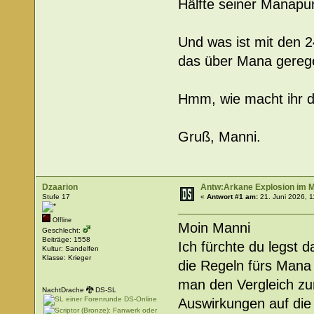
Hälfte seiner Manapu
Und was ist mit den 2
das über Mana geregel
Hmm, wie macht ihr da
Gruß, Manni.
Dzaarion
Antw:Arkane Explosion im
Stufe 17
«
Antwort #1 am:
21. Juni 2026, 1
Offline
Moin Manni
Geschlecht:
Beiträge: 1558
Ich fürchte du legst d
Kultur: Sandelfen
Klasse: Krieger
die Regeln fürs Mana
man den Vergleich zu
NachtDrache 🐉 DS-SL
Auswirkungen auf die 