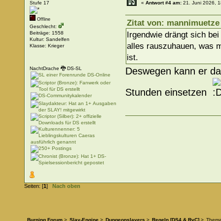
Stufe 17
«
Antwort #4 am:
21. Juni 2026, 1
Offline
Zitat von: mannimuetze 
Geschlecht:
Beiträge: 1558
Irgendwie drängt sich bei 
Kultur: Sandelfen
alles rauszuhauen, was m
Klasse: Krieger
ist.
Deswegen kann er das
NachtDrache 🐉 DS-SL
Stunden einsetzen
Seiten: [
1
]
Nach oben
Burning Forum
>
Slay-Engine
>
Dungeonslayers
>
Regeln [DS4 & RvC]
>
Them