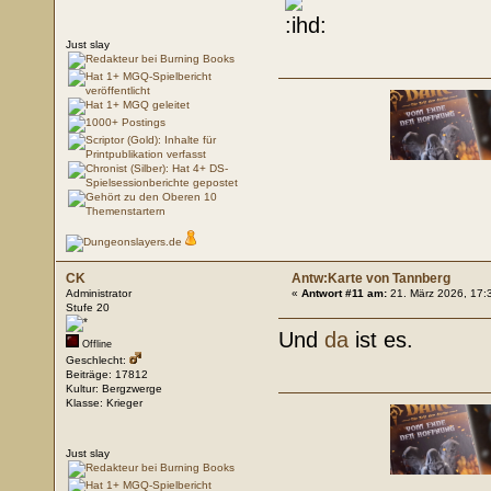
Just slay
CK
Antw:Karte von Tannberg
Administrator
«
Antwort #11 am:
21. März 2026, 17:
Stufe 20
Und
da
ist es.
Offline
Geschlecht:
Beiträge: 17812
Kultur: Bergzwerge
Klasse: Krieger
Just slay