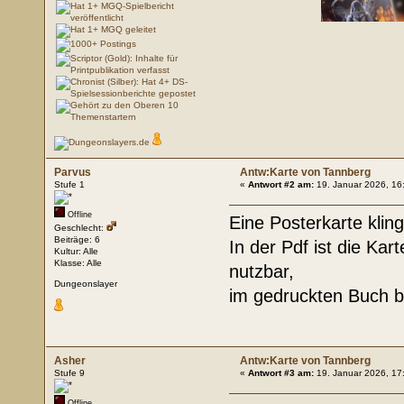
Parvus
Antw:Karte von Tannberg
Stufe 1
«
Antwort #2 am:
19. Januar 2026, 16
Offline
Eine Posterkarte kling
Geschlecht:
Beiträge: 6
In der Pdf ist die Ka
Kultur: Alle
Klasse: Alle
nutzbar,
Dungeonslayer
im gedruckten Buch b
Asher
Antw:Karte von Tannberg
Stufe 9
«
Antwort #3 am:
19. Januar 2026, 17
Offline