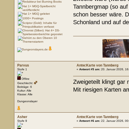
Tannbergmap (so auf 
schon besser wäre. D
Schonland und auf de
Parvus
Antw:Karte von Tannberg
Stufe 1
«
Antwort #5 am:
20. Januar 2026, 16
Offline
Zweigeteilt klingt gar 
Geschlecht:
Beiträge: 6
Mit riesigen Karten a
Kultur: Alle
Klasse: Alle
Dungeonslayer
Asher
Antw:Karte von Tannberg
Stufe 9
«
Antwort #6 am:
22. Januar 2026, 00