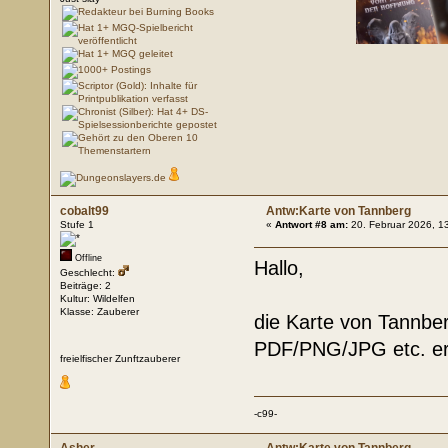
cobalt99
Antw:Karte von Tannberg
Stufe 1
«
Antwort #8 am:
20. Februar 2026, 1
Offline
Hallo,
Geschlecht:
Beiträge: 2
Kultur: Wildelfen
Klasse: Zauberer
die Karte von Tannberg
PDF/PNG/JPG etc. erh
freielfischer Zunftzauberer
-c99-