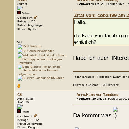
Asher
Antw:Karte von Tannberg
Stufe 9
«
Antwort #9 am:
20. Februar 2026, 1
Offline
Zitat von: cobalt99 am 2
Geschlecht:
Hallo,
Beiträge: 370
Kultur: Bergzwerge
Klasse: Späher
die Karte von Tannberg gi
erhältlich?
Vici
Habe ich auch INtere
Tagar Targarson - Profession: Dwarf for hi
Flucht aus Coronia - Evil Presence
CK
Antw:Karte von Tannberg
Administrator
«
Antwort #10 am:
22. Februar 2026, 
Stufe 20
Offline
Da kommt was
Geschlecht:
Beiträge: 17812
Kultur: Bergzwerge
Klasse: Krieger