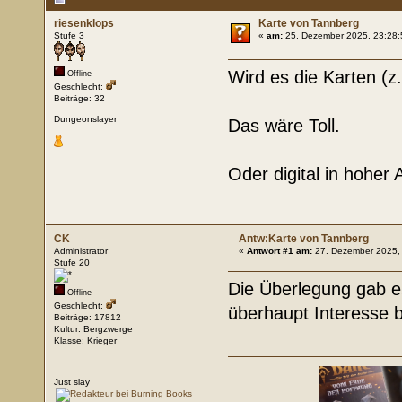
riesenklops
Karte von Tannberg
Stufe 3
«
am:
25. Dezember 2025, 23:28:
Wird es die Karten (z
Offline
Geschlecht:
Beiträge: 32
Dungeonslayer
Das wäre Toll.
Oder digital in hoher
CK
Antw:Karte von Tannberg
Administrator
«
Antwort #1 am:
27. Dezember 2025, 
Stufe 20
Die Überlegung gab es
Offline
Geschlecht:
überhaupt Interesse 
Beiträge: 17812
Kultur: Bergzwerge
Klasse: Krieger
Just slay