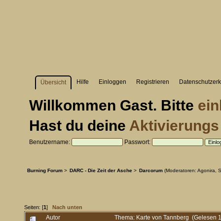
Hilfe
Einloggen
Registrieren
Datenschutzerk
Übersicht
Willkommen
Gast
. Bitte
ein
Hast du deine
Aktivierungs
Benutzername:
Passwort:
Burning Forum
>
DARC - Die Zeit der Asche
>
Darcorum
(Moderatoren:
Agonira
,
S
Seiten: [
1
]
Nach unten
Autor
Thema: Karte von Tannberg (Gelesen 