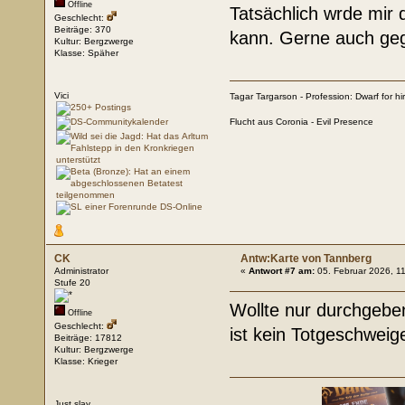
Offline
Tatsächlich wrde mir
Geschlecht:
Beiträge: 370
kann. Gerne auch geg
Kultur: Bergzwerge
Klasse: Späher
Vici
Tagar Targarson - Profession: Dwarf for hi
Flucht aus Coronia - Evil Presence
CK
Antw:Karte von Tannberg
Administrator
«
Antwort #7 am:
05. Februar 2026, 1
Stufe 20
Wollte nur durchgebe
Offline
Geschlecht:
ist kein Totgeschweig
Beiträge: 17812
Kultur: Bergzwerge
Klasse: Krieger
Just slay