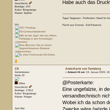
Habe auch das Druck
Geschlecht:
Beiträge: 370
Kultur: Bergzwerge
Klasse: Späher
Tagar Targarson - Profession: Dwarf for hi
Vici
Flucht aus Coronia - Evil Presence
CK
Antw:Karte von Tannberg
Administrator
«
Antwort #4 am:
19. Januar 2026, 18
Stufe 20
@Posterkarte:
Offline
Geschlecht:
Eine ungefalzte, in d
Beiträge: 17812
Kultur: Bergzwerge
versandtechnisch nich
Klasse: Krieger
Wobei ich da schon de
Zwecke wäre (würde i
Just slay