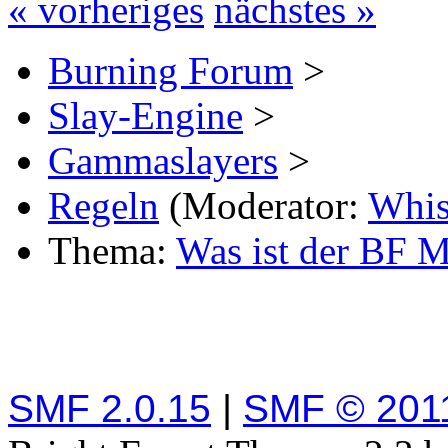
« vorheriges
nächstes »
Burning Forum
>
Slay-Engine
>
Gammaslayers
>
Regeln
(Moderator:
Whi
Thema:
Was ist der BF 
SMF 2.0.15
|
SMF © 201