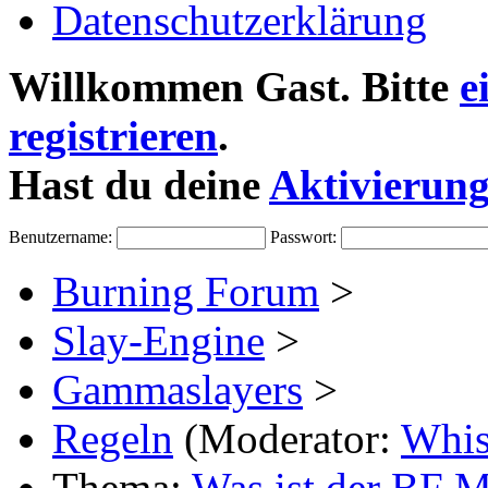
Datenschutzerklärung
Willkommen
Gast
. Bitte
e
registrieren
.
Hast du deine
Aktivierung
Benutzername:
Passwort:
Burning Forum
>
Slay-Engine
>
Gammaslayers
>
Regeln
(Moderator:
Whi
Thema:
Was ist der BF 