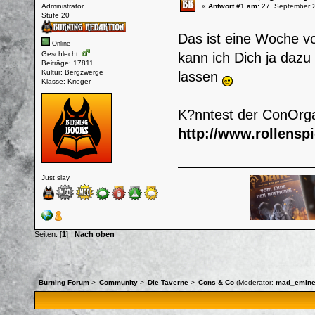
Administrator
«
Antwort #1 am:
27. September 2
Stufe 20
Das ist eine Woche vo
Online
Geschlecht:
kann ich Dich ja dazu
Beiträge: 17811
Kultur: Bergzwerge
lassen
Klasse: Krieger
K?nntest der ConOrga 
http://www.rollenspi
Just slay
Seiten: [
1
]
Nach oben
Burning Forum
>
Community
>
Die Taverne
>
Cons & Co
(Moderator:
mad_emine