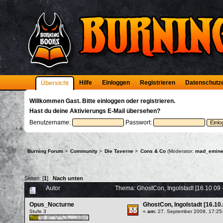
Hilfe
Einloggen
Registrieren
Datenschutz
Übersicht
Willkommen
Gast
. Bitte
einloggen
oder
registrieren
.
Hast du deine
Aktivierungs E-Mail
übersehen?
Benutzername:
Passwort:
Burning Forum
>
Community
>
Die Taverne
>
Cons & Co
(Moderator:
mad_emine
Seiten: [
1
]
Nach unten
Autor
Thema: GhostCon, Ingolstadt [16.10.09 
Opus_Nocturne
GhostCon, Ingolstadt [16.10.
Stufe 3
«
am:
27. September 2009, 17:25