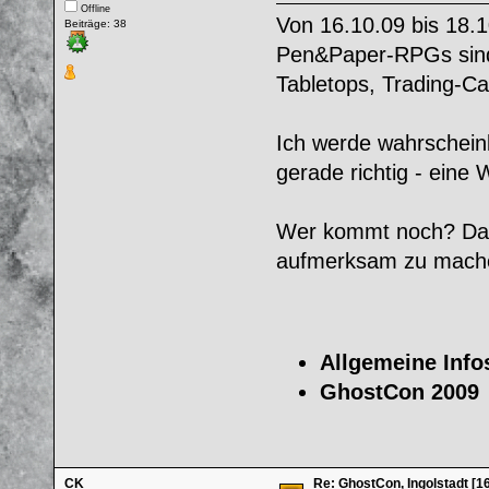
Offline
Von 16.10.09 bis 18.10
Beiträge: 38
Pen&Paper-RPGs sind 
Tabletops, Trading-Ca
Ich werde wahrscheinl
gerade richtig - eine
Wer kommt noch? Das 
aufmerksam zu mache
Allgemeine Info
GhostCon 2009
CK
Re: GhostCon, Ingolstadt [16