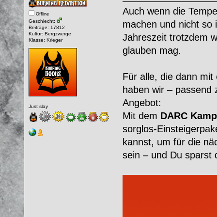
Auch wenn die Tempe
Offline
Geschlecht:
machen und nicht so i
Beiträge: 17812
Kultur: Bergzwerge
Jahreszeit trotzdem 
Klasse: Krieger
glauben mag.
Für alle, die dann mi
haben wir – passend 
Angebot:
Just slay
Mit dem
DARC Kampa
sorglos-Einsteigerpak
kannst, um für die n
sein – und Du sparst 