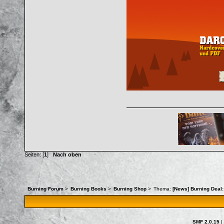
Seiten: [
1
]
Nach oben
Burning Forum
>
Burning Books
>
Burning Shop
>
Thema:
[News] Burning Deal
SMF 2.0.15
|