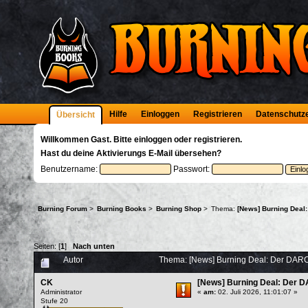
Hilfe
Einloggen
Registrieren
Datenschutz
Übersicht
Willkommen
Gast
. Bitte
einloggen
oder
registrieren
.
Hast du deine
Aktivierungs E-Mail
übersehen?
Benutzername:
Passwort:
Burning Forum
>
Burning Books
>
Burning Shop
>
Thema:
[News] Burning Deal
Seiten: [
1
]
Nach unten
Autor
Thema: [News] Burning Deal: Der DAR
CK
[News] Burning Deal: Der 
Administrator
«
am:
02. Juli 2026, 11:01:07 »
Stufe 20