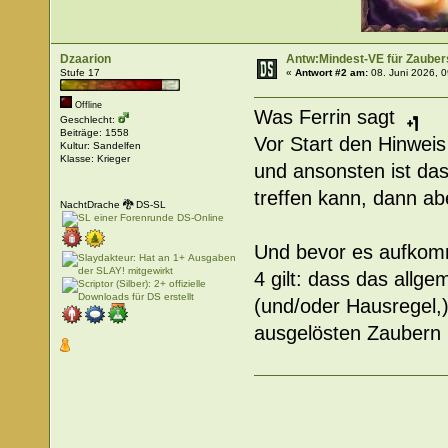
Dzaarion
Antw:Mindest-VE für Zaube
Stufe 17
«
Antwort #2 am:
08. Juni 2026, 0
Offline
Was Ferrin sagt
Geschlecht:
Beiträge: 1558
Vor Start den Hinwei
Kultur: Sandelfen
Klasse: Krieger
und ansonsten ist da
treffen kann, dann a
NachtDrache 🐉 DS-SL
Und bevor es aufkomm
4 gilt: dass das allg
(und/oder Hausregel,
ausgelösten Zaubern