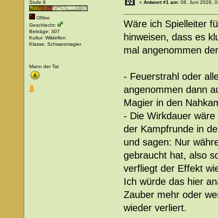
Stufe 8
«
Antwort #1 am:
08. Juni 2026, 0
Offline
Wäre ich Spielleiter f
Geschlecht:
Beiträge: 307
hinweisen, dass es kl
Kultur: Wildelfen
Klasse: Schwarzmagier
mal angenommen der Fa
Mann der Tat
- Feuerstrahl oder al
angenommen dann auf 
Magier in den Nahkam
- Die Wirkdauer wäre
der Kampfrunde in de
und sagen: Nur währ
gebraucht hat, also s
verfliegt der Effekt wi
Ich würde das hier an
Zauber mehr oder wen
wieder verliert.