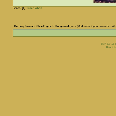
Seiten: [
1
]
Nach oben
Burning Forum
>
Slay-Engine
>
Dungeonslayers
(Moderator:
Sphärenwanderer
) >
SMF 2.0.15
Bright 