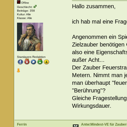
Offline
Hallo zusammen,
Geschlecht:
Beiträge: 358
Kultur: Alle
Klasse: Alle
ich hab mal eine Fra
Angenommen ein Spiele
Zielzauber benötigen
also eine Eigenschaf
Starslayers Redaktion
außer Acht...
Der Zauber Feuerstrah
Metern. Nimmt man je
man überhaupt "feuern
"Berührung"?
Gleiche Fragestellun
Wirkungsdauer.
Ferrin
Antw:Mindest-VE für Zaube