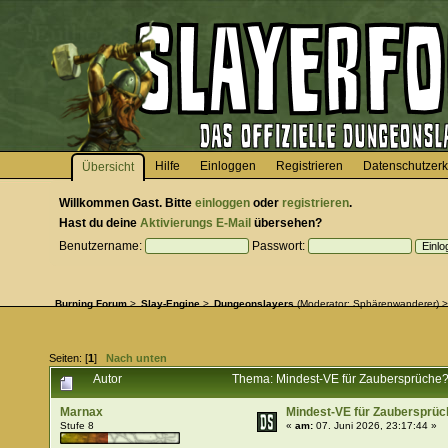
Hilfe
Einloggen
Registrieren
Datenschutzerk
Übersicht
Willkommen
Gast
. Bitte
einloggen
oder
registrieren
.
Hast du deine
Aktivierungs E-Mail
übersehen?
Benutzername:
Passwort:
Burning Forum
>
Slay-Engine
>
Dungeonslayers
(Moderator:
Sphärenwanderer
) >
Seiten: [
1
]
Nach unten
Autor
Thema: Mindest-VE für Zaubersprüche?
Marnax
Mindest-VE für Zaubersprü
Stufe 8
«
am:
07. Juni 2026, 23:17:44 »