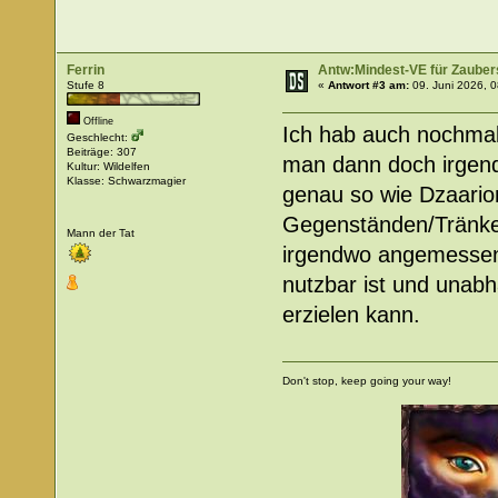
Ferrin
Antw:Mindest-VE für Zaube
Stufe 8
«
Antwort #3 am:
09. Juni 2026, 0
Offline
Ich hab auch nochmal
Geschlecht:
Beiträge: 307
man dann doch irgend
Kultur: Wildelfen
Klasse: Schwarzmagier
genau so wie Dzaarion
Gegenständen/Tränken 
Mann der Tat
irgendwo angemessen
nutzbar ist und unab
erzielen kann.
Don't stop, keep going your way!