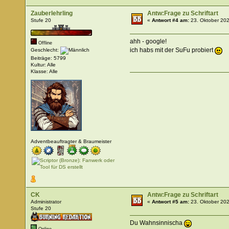
Zauberlehrling
Antw:Frage zu Schriftart
Stufe 20
«
Antwort #4 am:
23. Oktober 202
ahh - google!
Offline
ich habs mit der SuFu probiert
Geschlecht:
Beiträge: 5799
Kultur: Alle
Klasse: Alle
Adventbeauftragter & Braumeister
CK
Antw:Frage zu Schriftart
Administrator
«
Antwort #5 am:
23. Oktober 202
Stufe 20
Du Wahnsinnischa