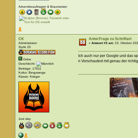
Adventbeauftragter & Braumeister
CK
Antw:Frage zu Schriftart
Administrator
«
Antwort #3 am:
23. Oktober 202
Stufe 20
Ich auch nur per Google und das spu
Online
n Vorschautext mit genau der richtig
Geschlecht:
Beiträge: 17811
Kultur: Bergzwerge
Klasse: Krieger
Just slay