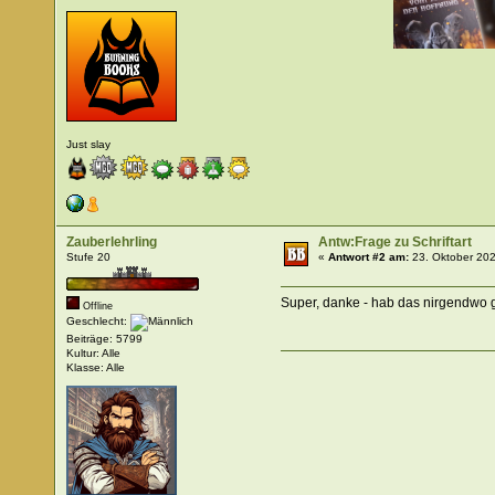
Just slay
Zauberlehrling
Antw:Frage zu Schriftart
Stufe 20
«
Antwort #2 am:
23. Oktober 202
Super, danke - hab das nirgendwo
Offline
Geschlecht:
Beiträge: 5799
Kultur: Alle
Klasse: Alle