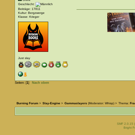
Online
Geschlecht:
Beiträge: 17811
Kultur: Bergzwerge
Klasse: Krieger
Just slay
Seiten: [
1
]
Nach oben
Burning Forum
>
Slay-Engine
>
Gammaslayers
(Moderator:
Whisp
) >
Thema:
Fra
SMF 2.0.15
Bright 