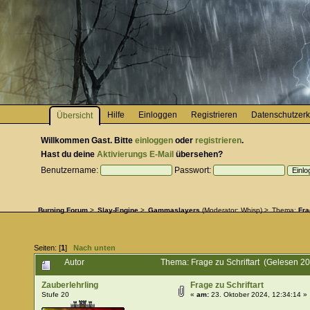
Hilfe
Einloggen
Registrieren
Datenschutzerk
Übersicht
Willkommen
Gast
. Bitte
einloggen
oder
registrieren
.
Hast du deine
Aktivierungs E-Mail
übersehen?
Benutzername:
Passwort:
Burning Forum
>
Slay-Engine
>
Gammaslayers
(Moderator:
Whisp
) >
Thema:
Fra
Seiten: [
1
]
Nach unten
Autor
Thema: Frage zu Schriftart (Gelesen 2
Zauberlehrling
Frage zu Schriftart
Stufe 20
«
am:
23. Oktober 2024, 12:34:14 »