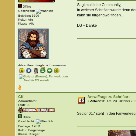
Sagt mal liebe Community,
Offline
in welcher Schriftart wurde denn d
Geschlecht:
kann sie nirgendwo finden...
Beiträge: 5799
Kultur: Alle
Klasse: Alle
LG + Danke
Adventbeauftragter & Braumeister
CK
Antw:Frage zu Schriftart
Administrator
«
Antwort #1 am:
23. Oktober 202
Stufe 20
Sector 017 steht in den Fanwerkreg
Online
Geschlecht:
Beiträge: 17811
Kultur: Bergzwerge
Klasse: Krieger