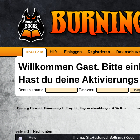
Hilfe
Einloggen
Registrieren
Datenschutz
Übersicht
Willkommen
Gast
. Bitte
ein
Hast du deine
Aktivierungs
Benutzername:
Passwort:
Burning Forum
>
Community
>
Projekte, Eigenentwicklungen & Welten
>
Thema
Seiten: [
1
]
Nach unten
Autor
Thema: SlaHystorical Settings (Regeln