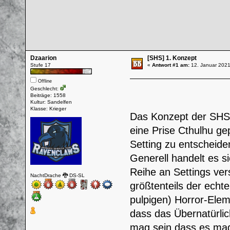
Dzaarion
[SHS] 1. Konzept
Stufe 17
«
Antwort #1 am:
12. Januar 2021
Offline
Geschlecht:
Beiträge: 1558
Kultur: Sandelfen
Klasse: Krieger
Das Konzept der SHS l
eine Prise Cthulhu ge
Setting zu entscheide
Generell handelt es s
Reihe an Settings ver
NachtDrache 🐉 DS-SL
größtenteils der echte
pulpigen) Horror-Eleme
dass das Übernatürlic
mag sein dass es mag