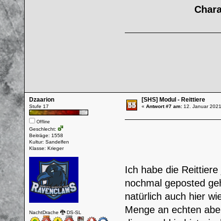
Chara
Dzaarion
[SHS] Modul - Reittiere
Stufe 17
«
Antwort #7 am:
12. Januar 2021
Offline
Geschlecht:
Beiträge: 1558
Kultur: Sandelfen
Klasse: Krieger
Ich habe die Reittier
nochmal geposted geha
natürlich auch hier wi
Menge an echten aber 
NachtDrache 🐉 DS-SL