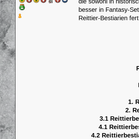
die sowohl in historis
besser in Fantasy-Se
Reittier-Bestiarien fe
1. 
2. R
3.1 Reittierb
4.1 Reittierb
4.2 Reittierbest