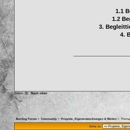
1.1 B
1.2 Be
3. Begleitt
4. 
Seiten: [
1
]
Nach oben
Burning Forum
>
Community
>
Projekte, Eigenentwicklungen & Welten
>
Thema
Gehe zu: