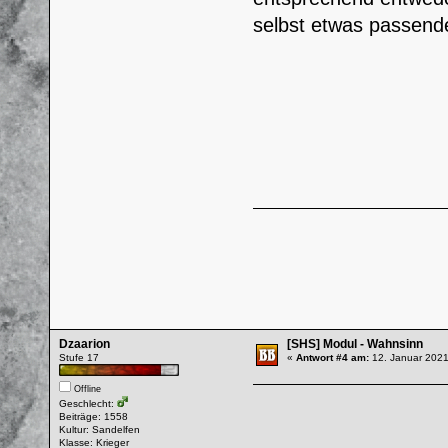
selbst etwas passend
Dzaarion
[SHS] Modul - Wahnsinn
Stufe 17
«
Antwort #4 am:
12. Januar 2021
Offline
Geschlecht:
Beiträge: 1558
Kultur: Sandelfen
Klasse: Krieger