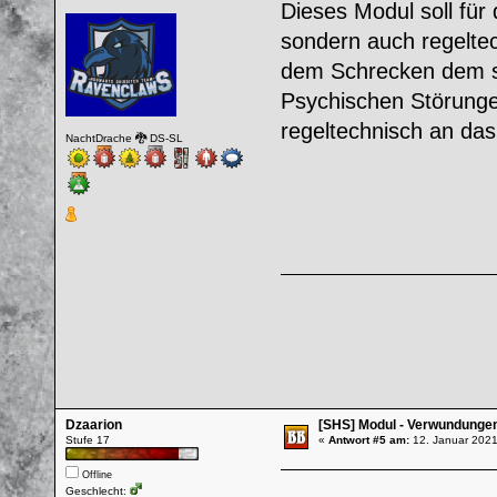
Dieses Modul soll für 
sondern auch regelte
dem Schrecken dem si
Psychischen Störunge
regeltechnisch an da
NachtDrache 🐉 DS-SL
Dzaarion
[SHS] Modul - Verwundunge
Stufe 17
«
Antwort #5 am:
12. Januar 2021
Offline
Geschlecht: