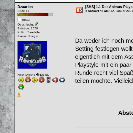
Dzaarion
[SHS] 1.1 Der Animus-Plays
Stufe 17
«
Antwort #2 am:
12. Januar 2021
Offline
Geschlecht:
Beiträge: 1558
Kultur: Sandelfen
Klasse: Krieger
Da weder ich noch me
Setting festlegen wol
eigentlich mit dem A
Playstyle mit ein paa
Runde recht viel Spaß
NachtDrache 🐉 DS-SL
teilen möchte. Viellei
Abste