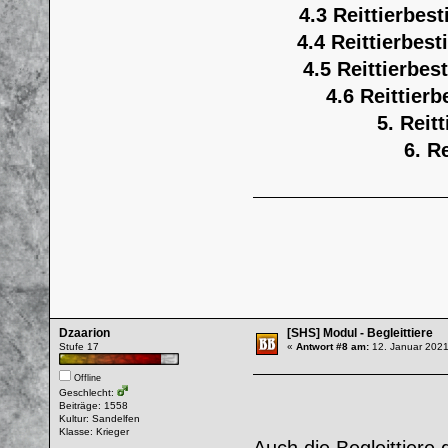
4.3 Reittierbes
4.4 Reittierbest
4.5 Reittierbes
4.6 Reittierb
5. Reit
6. R
Dzaarion
[SHS] Modul - Begleittiere
Stufe 17
«
Antwort #8 am:
12. Januar 2021
Offline
Geschlecht:
Beiträge: 1558
Kultur: Sandelfen
Klasse: Krieger
Auch die Begleittiere 