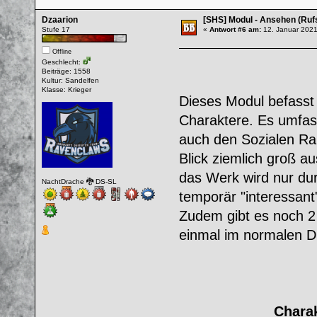
Dzaarion
[SHS] Modul - Ansehen (Ru
Stufe 17
«
Antwort #6 am:
12. Januar 2021
Offline
Geschlecht:
Beiträge: 1558
Kultur: Sandelfen
Klasse: Krieger
Dieses Modul befasst
Charaktere. Es umfass
auch den Sozialen Ra
Blick ziemlich groß aus
das Werk wird nur dur
NachtDrache 🐉 DS-SL
temporär "interessant"
Zudem gibt es noch 
einmal im normalen D
Chara