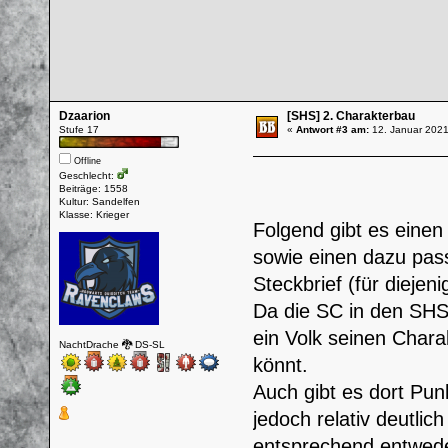
Dzaarion
[SHS] 2. Charakterbau
Stufe 17
«
Antwort #3 am:
12. Januar 2021
Offline
Geschlecht:
Beiträge: 1558
Kultur: Sandelfen
Klasse: Krieger
Folgend gibt es eine
sowie einen dazu pas
Steckbrief (für diejen
Da die SC in den SHS 
ein Volk seinen Charak
NachtDrache 🐉 DS-SL
könnt.
Auch gibt es dort Punk
jedoch relativ deutlic
entsprechend entweder