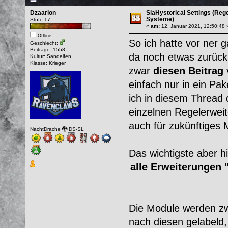
Dzaarion
SlaHystorical Settings (Reg
Systeme)
Stufe 17
«
am:
12. Januar 2021, 12:50:48 
Offline
So ich hatte vor ner 
Geschlecht:
Beiträge: 1558
da noch etwas zurück
Kultur: Sandelfen
Klasse: Krieger
zwar
diesen Beitrag
v
einfach nur in ein P
ich in diesem Thread 
einzelnen Regelerwei
auch für zukünftiges 
NachtDrache 🐉 DS-SL
Das wichtigste aber h
alle Erweiterungen "
Die Module werden zw
nach diesen gelabeld,