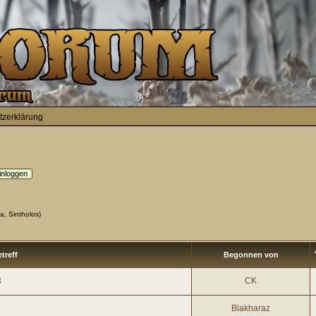
tzerklärung
ra
,
Sintholos
)
treff
Begonnen von
3
CK
Blakharaz