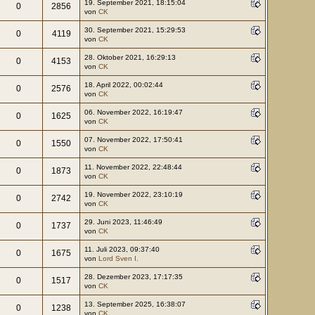
19. September 2021, 18:15:04
0
2856
von
CK
30. September 2021, 15:29:53
0
4119
von
CK
28. Oktober 2021, 16:29:13
0
4153
von
CK
18. April 2022, 00:02:44
0
2576
von
CK
06. November 2022, 16:19:47
0
1625
von
CK
07. November 2022, 17:50:41
0
1550
von
CK
11. November 2022, 22:48:44
0
1873
von
CK
19. November 2022, 23:10:19
0
2742
von
CK
29. Juni 2023, 11:46:49
0
1737
von
CK
11. Juli 2023, 09:37:40
0
1675
von
Lord Sven I.
28. Dezember 2023, 17:17:35
0
1517
von
CK
13. September 2025, 16:38:07
0
1238
von
CK