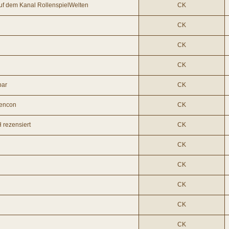
uf dem Kanal RollenspielWelten
CK
CK
CK
CK
bar
CK
nencon
CK
 rezensiert
CK
CK
CK
CK
CK
CK