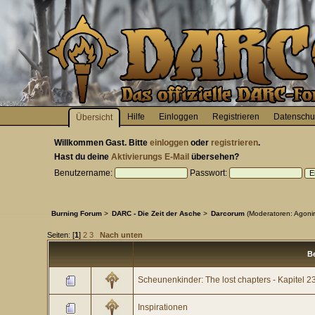
Hilfe
Einloggen
Registrieren
Datenschu
Übersicht
Willkommen
Gast
. Bitte
einloggen
oder
registrieren
.
Hast du deine
Aktivierungs E-Mail
übersehen?
Benutzername:
Passwort:
Burning Forum
>
DARC - Die Zeit der Asche
>
Darcorum
(Moderatoren:
Agoni
Seiten: [
1
]
2
3
Nach unten
Be
Scheunenkinder: The lost chapters - Kapitel 2
Inspirationen