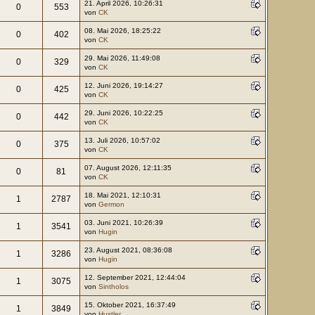
21. April 2026, 10:26:31
0
553
von
CK
08. Mai 2026, 18:25:22
0
402
von
CK
29. Mai 2026, 11:49:08
0
329
von
CK
12. Juni 2026, 19:14:27
0
425
von
CK
29. Juni 2026, 10:22:25
0
442
von
CK
13. Juli 2026, 10:57:02
0
375
von
CK
07. August 2026, 12:11:35
0
81
von
CK
18. Mai 2021, 12:10:31
1
2787
von
Germon
03. Juni 2021, 10:26:39
1
3541
von
Hugin
23. August 2021, 08:36:08
1
3286
von
Hugin
12. September 2021, 12:44:04
1
3075
von
Sintholos
15. Oktober 2021, 16:37:49
1
3849
von
Hustler