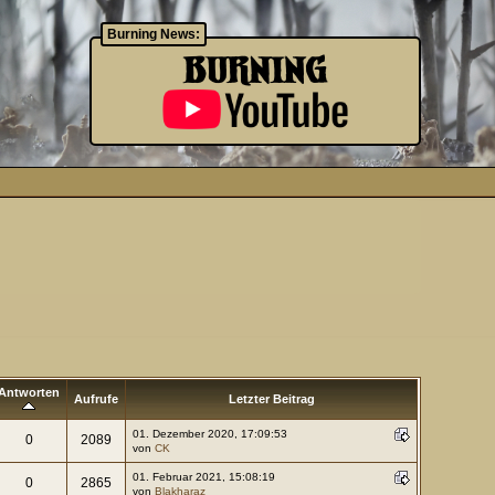
Burning News:
Antworten
Aufrufe
Letzter Beitrag
01. Dezember 2020, 17:09:53
0
2089
von
CK
01. Februar 2021, 15:08:19
0
2865
von
Blakharaz