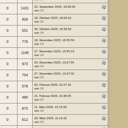
22. September 2025, 19:50:52
0
1431
von
CK
16. Oktober 2025, 16:03:41
0
826
von
CK
30. Oktober 2025, 16:30:52
0
551
von
CK
16. November 2025, 16:55:59
0
776
von
CK
27. November 2025, 15:55:10
0
1106
von
CK
20. Dezember 2025, 13:47:55
0
973
von
CK
27. Dezember 2025, 13:47:32
0
754
von
CK
03. Februar 2026, 22:27:34
0
576
von
CK
21. Februar 2026, 22:39:05
0
495
von
CK
11. März 2026, 15:15:55
0
675
von
CK
29. März 2026, 11:14:42
0
612
von
CK