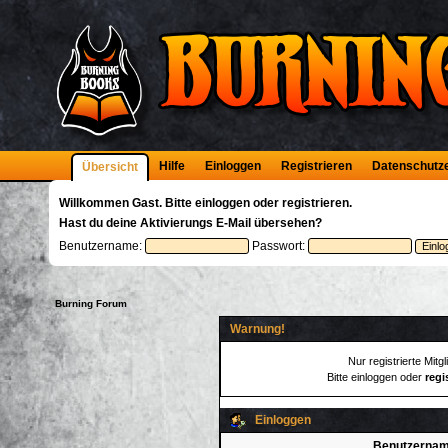
Hilfe
Einloggen
Registrieren
Datenschutz
Übersicht
Willkommen
Gast
. Bitte
einloggen
oder
registrieren
.
Hast du deine
Aktivierungs E-Mail
übersehen?
Benutzername:
Passwort:
Burning Forum
Warnung!
Nur registrierte Mitg
Bitte einloggen oder
regi
Einloggen
Benutzernam