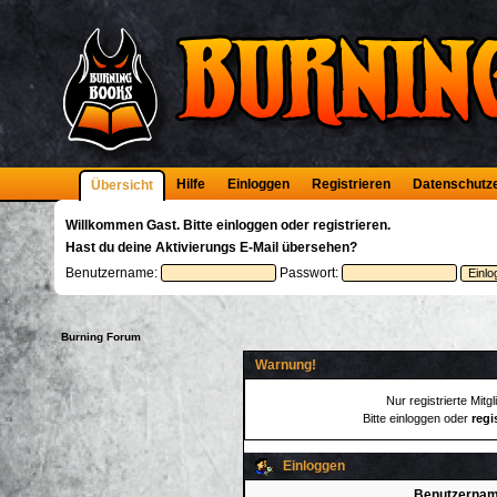
Hilfe
Einloggen
Registrieren
Datenschutz
Übersicht
Willkommen
Gast
. Bitte
einloggen
oder
registrieren
.
Hast du deine
Aktivierungs E-Mail
übersehen?
Benutzername:
Passwort:
Burning Forum
Warnung!
Nur registrierte Mitg
Bitte einloggen oder
regi
Einloggen
Benutzernam