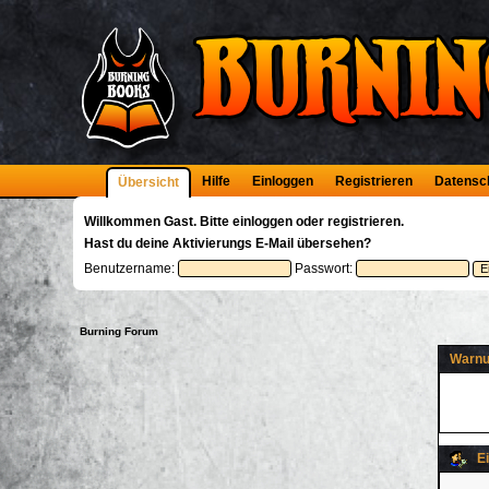
Hilfe
Einloggen
Registrieren
Datensc
Übersicht
Willkommen
Gast
. Bitte
einloggen
oder
registrieren
.
Hast du deine
Aktivierungs E-Mail
übersehen?
Benutzername:
Passwort:
Burning Forum
Warnu
E